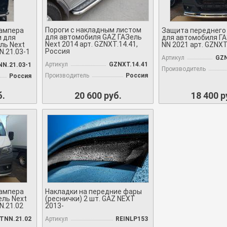
Пороги с накладным листом
ампера
Защита переднего
для автомобиля GAZ ГАЗель
и для
для автомобиля ГА
Next 2014 арт. GZNXT.14.41,
ль Next
NN 2021 арт. GZNX
Россия
N.21.03-1
Артикул
GZN
Артикул
GZNXT.14.41
N.21.03-1
Производитель
Производитель
Россия
Россия
б.
20 600 руб.
18 400 р
ампера
Накладки на передние фары
ель Next
(реснички) 2 шт. GAZ NEXT
N.21.02
2013-
TNN.21.02
Артикул
REINLP153