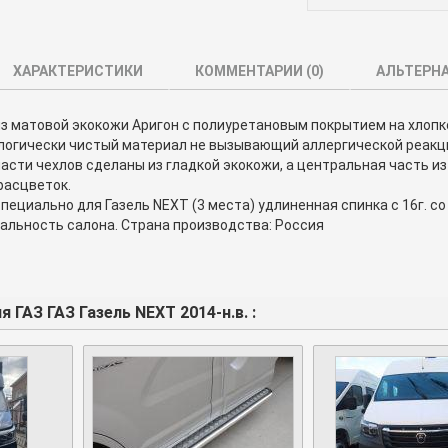
ХАРАКТЕРИСТИКИ
КОММЕНТАРИИ (
0
)
АЛЬТЕРН
з матовой экокожи Аригон с полиуретановым покрытием на хлопк
ологически чистый материал не вызывающий аллергической реакц
асти чехлов сделаны из гладкой экокожи, а центральная часть из
расцветок.
пециально для Газель NEXT (3 места) удлиненная спинка c 16г. 
альность салона. Страна производства: Россия
 ГАЗ ГАЗ Газель NEXT 2014-н.в. :