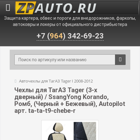
Защита картера, обвес и пороги для внедорожников, фаркопы,
автоковры и локеры от официального дистрибьютера
+7 (
964
) 342-69-23
Авточехлы для ТагАЗ Tager I 2008-2012
Чехлы для ТагАЗ Tager (3-х
дверный) / SsangYong Korando,
Ромб, (Черный + Бежевый), Autopilot
арт. ta-ta-t9-chebe-r