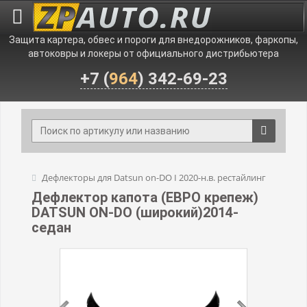
Защита картера, обвес и пороги для внедорожников, фаркопы,
автоковры и локеры от официального дистрибьютера
+7 (
964
) 342-69-23
Дефлекторы для Datsun on-DO I 2020-н.в. рестайлинг
Дефлектор капота (ЕВРО крепеж)
DATSUN ON-DO (широкий)2014-
седан