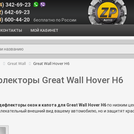
4
) 342-69-23
2
) 642-69-23
0
) 600-44-20
бесплатно по России
КОНТАКТЫ
МОЙ КАБИНЕТ
Great Wall
Great Wall Hover H6
лекторы Great Wall Hover H6
дефлекторы окон и капота для Great Wall Hover H6
по низким це
влекательный внешний вид вашему автомобилю, но и защитят кра
р Н6
защитит капот автомобиля от сколов и царапин.
Ветровики G
омфортным. Какие выбрать
дефлекторы для Грейт Вол Ховер Н6
8(964) 342-6
 другие интересующие вас вопросы, позвоните нам