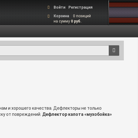
Войти
Регистрация
Корзина
0 позиций
на сумму
0 руб.
нам и хорошего качества. Дефлекторы не только
ску от повреждений.
Дефлектор капота «мухобойка»
reat Wall Hover H6
сделают использование
, в чем разница?
9-23
8(800) 600-44-20
или
.