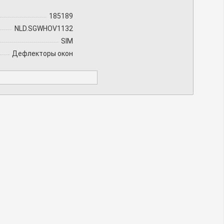
185189
NLD.SGWHOV1132
SIM
Дефлекторы окон