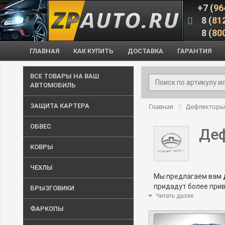
+7 (
96
8 (
81
8 (
80
ГЛАВНАЯ
КАК КУПИТЬ
ДОСТАВКА
ГАРАНТИЯ
ВСЕ ТОВАРЫ НА ВАШ
АВТОМОБИЛЬ
ЗАЩИТА КАРТЕРА
Главная
Дефлекторы
ОБВЕС
Деф
КОВРЫ
ЧЕХЛЫ
Мы предлагаем вам
придадут более при
БРЫЗГОВИКИ
для Грейт Вол Хове
Читать далее
автомобиля более к
ФАРКОПЫ
Мы ответим на эти и