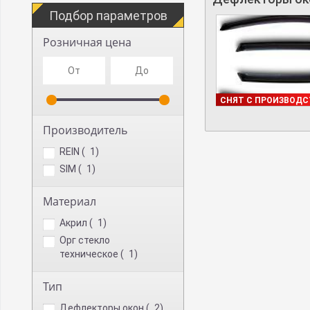
Подбор параметров
Розничная цена
ДОСТУПНО
СНЯТ С ПРОИЗВОДС
Производитель
REIN (
1
)
SIM (
1
)
Материал
Акрил (
1
)
Орг стекло
техническое (
1
)
Тип
Дефлекторы окон (
2
)