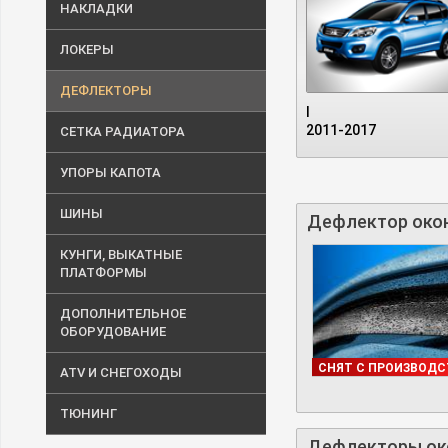
НАКЛАДКИ
ЛОКЕРЫ
ДЕФЛЕКТОРЫ
I
2011-2017
СЕТКА РАДИАТОРА
УПОРЫ КАПОТА
ШИНЫ
Дефлектор окон
КУНГИ, ВЫКАТНЫЕ
ПЛАТФОРМЫ
ДОПОЛНИТЕЛЬНОЕ
ОБОРУДОВАНИЕ
ДОСТУПНО
СНЯТ С ПРОИЗВОДС
ATV И СНЕГОХОДЫ
ТЮНИНГ
Дефлекторы окон