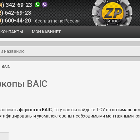
4
) 342-69-23
2
) 642-69-23
0
) 600-44-20
бесплатно по России
КОНТАКТЫ
МОЙ КАБИНЕТ
BAIC
копы BAIC
становить
фаркоп на BAIC
, то у нас вы найдете ТСУ по оптимальн
тифицированы и укомплектованы необходимыми монтажными ко
не забывайте о допустимой нагрузке на него, у каждого фаркопа 
8(964) 342-6
шим требованиям, или позвоните нам по телефону
становить фаркоп вы сможете в одном из наших специализирован