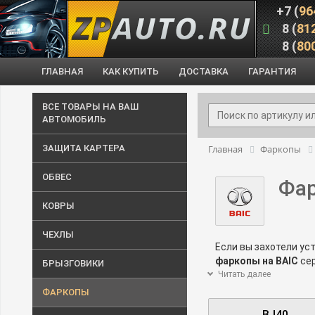
+7 (
96
8 (
81
8 (
80
ГЛАВНАЯ
КАК КУПИТЬ
ДОСТАВКА
ГАРАНТИЯ
ВСЕ ТОВАРЫ НА ВАШ
АВТОМОБИЛЬ
ЗАЩИТА КАРТЕРА
Главная
Фаркопы
ОБВЕС
Фар
КОВРЫ
ЧЕХЛЫ
Если вы захотели у
фаркопы на BAIC
сер
БРЫЗГОВИКИ
При выборе фаркопа 
Читать далее
соответствующее ва
ФАРКОПЫ
фаркопа на BAIC
. У
BJ40