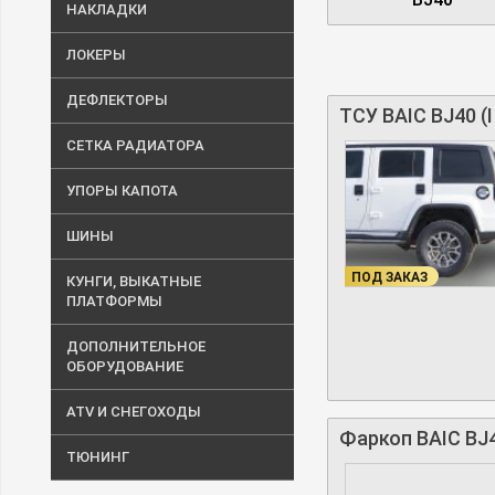
для вас время. Отпр
НАКЛАДКИ
ЛОКЕРЫ
ДЕФЛЕКТОРЫ
ТСУ BAIC BJ40 (I
СЕТКА РАДИАТОРА
УПОРЫ КАПОТА
ШИНЫ
ПОД ЗАКАЗ
КУНГИ, ВЫКАТНЫЕ
ПЛАТФОРМЫ
ДОПОЛНИТЕЛЬНОЕ
ОБОРУДОВАНИЕ
ATV И СНЕГОХОДЫ
Фаркоп BAIC BJ4
ТЮНИНГ