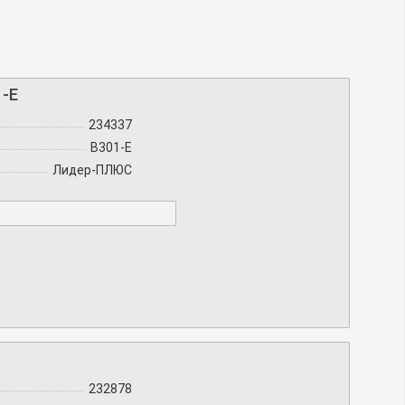
1-E
234337
B301-E
Лидер-ПЛЮС
232878