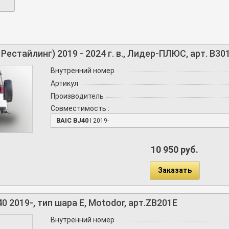
авляем фаркопы по всей России.
 Рестайлинг) 2019 - 2024 г. в., Лидер-ПЛЮС, арт. B30
Внутренний номер
Артикул
Производитель
Совместимость :
BAIC BJ40
I 2019-
10 950 руб.
Заказать
0 2019-, тип шара E, Motodor, арт.ZB201E
Внутренний номер