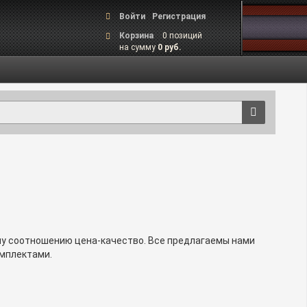
Войти
Регистрация
Корзина
0 позиций
на сумму
0 руб.
ому соотношению цена-качество. Все предлагаемы нами
мплектами.
она может быть разная. Подбирайте изделие,
9-23
8(800) 600-44-20
или
, и мы поможем с выбором
ных центров, предварительно записавшись на удобное