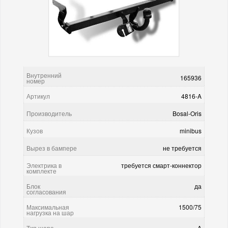
Внутренний
165936
номер
Артикул
4816-A
Производитель
Bosal-Oris
Кузов
minibus
Вырез в бампере
не требуется
Электрика в
требуется смарт-коннектор
комплекте
Блок
да
согласования
Максимальная
1500/75
нагрузка на шар
Тип шара
A