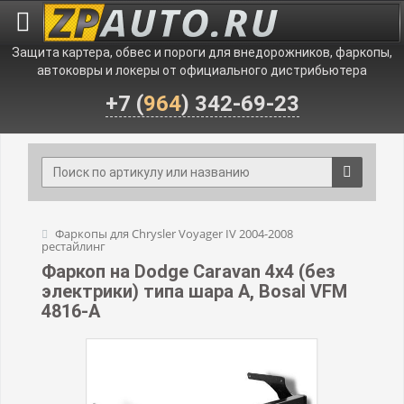
Защита картера, обвес и пороги для внедорожников, фаркопы,
автоковры и локеры от официального дистрибьютера
+7 (
964
) 342-69-23
Фаркопы для Chrysler Voyager IV 2004-2008
рестайлинг
Фаркоп на Dodge Caravan 4x4 (без
электрики) типа шара A, Bosal VFM
4816-A