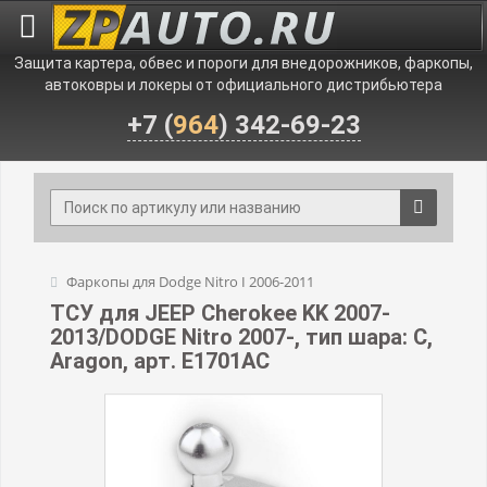
Защита картера, обвес и пороги для внедорожников, фаркопы,
автоковры и локеры от официального дистрибьютера
+7 (
964
) 342-69-23
Фаркопы для Dodge Nitro I 2006-2011
ТСУ для JEEP Cherokee KK 2007-
2013/DODGE Nitro 2007-, тип шара: C,
Aragon, арт. E1701AC