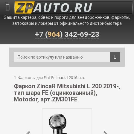
Защита картера, обвес и пороги для внедорожников, фаркопы,
автоковры и локеры от официального дистрибьютера
+7 (
964
) 342-69-23
Фаркопы для Fiat Fullback I 2016-н.в.
Фаркоп ZincaR Mitsubishi L 200 2019-,
тип шара FE (оцинкованный),
Motodor, арт.ZM301FE