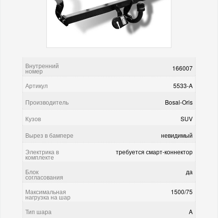
Внутренний
166007
номер
Артикул
5533-A
Производитель
Bosal-Oris
Кузов
SUV
Вырез в бампере
невидимый
Электрика в
требуется смарт-коннектор
комплекте
Блок
да
согласования
Максимальная
1500/75
нагрузка на шар
Тип шара
A