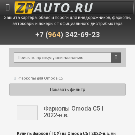
Защита картера, обвес и пороги для внедорожников, фаркопы,
автоковры и локеры от официального дистрибьютера
+7 (
964
) 342-69-23
Фаркопы для Omoda C5
Показать фильтр
Фаркопы Omoda C5 I
2022-н.в.
Купить фаркоп (ТСУ) на Omoda C5 I 2022-н.в.
вы