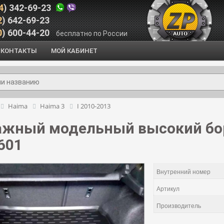
4
) 342-69-23
2
) 642-69-23
0
) 600-44-20
бесплатно по России
КОНТАКТЫ
МОЙ КАБИНЕТ
Haima
Haima 3
I 2010-2013
ажный модельный высокий бор
601
Внутренний номер
Артикул
Производитель