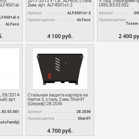
eco,
2011-2013 V-1,8 , ALFeco, сталь
>, сед. (передний п
ALF4501al-
2мм, арт. ALF4501st-2
ORIG.83.03.002
Артикул
ALF4501st-2
Артикул
OR
LF4501al-2
Производитель
ALFeco
Производитель
Totem 
ALFeco
б.
4 100 руб.
2 400 ру
 09/2014-
Стальная защита картера на
ый) арт.
Haima 3, сталь 2 мм, Sheriff
(Шериф) 28.2036
.83.03.001
Артикул
28.2036
Производитель
Sheriff
utofamily)
4 700 руб.