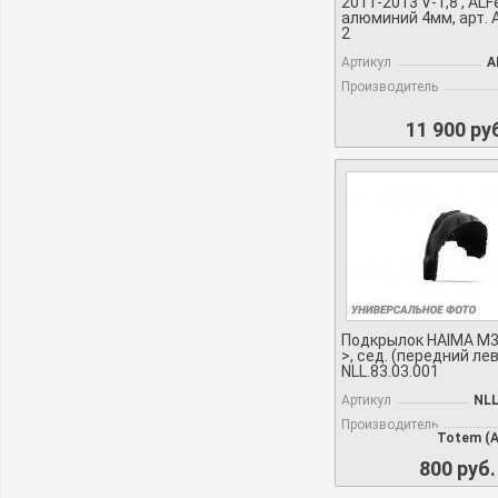
2011-2013 V-1,8 , ALF
алюминий 4мм, арт. 
2
Артикул
A
Производитель
11 900 ру
Подкрылок HAIMA M3,
>, сед. (передний лев
NLL.83.03.001
Артикул
NLL
Производитель
Totem (A
800 руб.