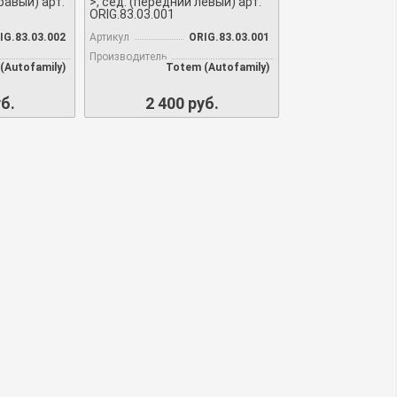
равый) арт.
>, сед. (передний левый) арт.
ORIG.83.03.001
IG.83.03.002
Артикул
ORIG.83.03.001
Производитель
(Autofamily)
Totem (Autofamily)
б.
2 400 руб.