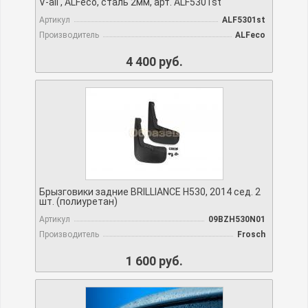
V-all , ALFeco, сталь 2мм, арт. ALF5301st
Артикул
ALF5301st
Производитель
ALFeco
4 400 руб.
Брызговики задние BRILLIANCE H530, 2014 сед. 2
шт. (полиуретан)
Артикул
09BZH530N01
Производитель
Frosch
1 600 руб.