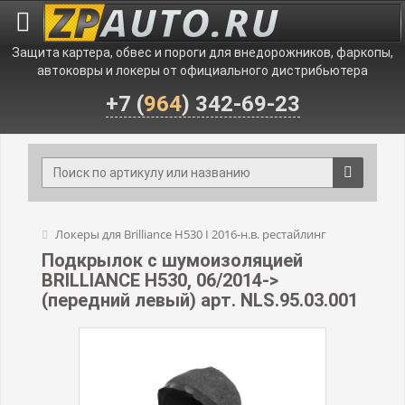
Защита картера, обвес и пороги для внедорожников, фаркопы,
автоковры и локеры от официального дистрибьютера
+7 (
964
) 342-69-23
Локеры для Brilliance H530 I 2016-н.в. рестайлинг
Подкрылок с шумоизоляцией
BRILLIANCE H530, 06/2014->
(передний левый) арт. NLS.95.03.001