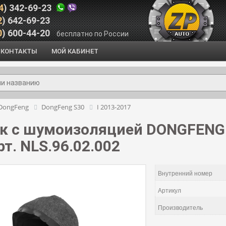
4
) 342-69-23
2
) 642-69-23
0
) 600-44-20
бесплатно по России
КОНТАКТЫ
МОЙ КАБИНЕТ
DongFeng
DongFeng S30
I 2013-2017
 с шумоизоляцией DONGFENG S
т. NLS.96.02.002
Внутренний номер
Артикул
Производитель