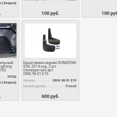
on (Элерон)
.
100 руб.
100 ру
дельный
Брызговики задние DONGFENG
ongFeng
S30, 2014 сед. 2 шт.
4702
(полиуретан) арт.
ORIG.96.01.E10
74702
Артикул
ORIG.96.01.E10
on (Элерон)
Производитель
Frosch
.
600 руб.