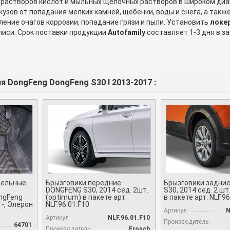
 растворов кислот и мыльных щелочных растворов в широком диа
зов от попадания мелких камней, щебенки, воды и снега, а такж
ение очагов коррозии, попадание грязи и пыли. Установить
локе
иси. Срок поставки продукции
Autofamily
составляет 1-3 дня в з
я DongFeng DongFeng S30 I 2013-2017 :
дельные
Брызговики передние
Брызговики задни
DONGFENG S30, 2014 сед. 2шт.
S30, 2014 сед. 2 ш
ngFeng
(optimum) в пакете арт.
в пакете арт. NLF.9
1-, Элерон
NLF.96.01.F10
Артикул
N
Артикул
NLF.96.01.F10
Производитель
64701
Производитель
Frosch