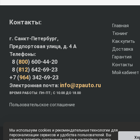
Контакты:
Главная
Тюнинг
г. Санкт-Петербург,
Как купить
Предпортовая улица, д. 4 A
Доставка
Телефоны:
Гарантия
8 (
800
) 600-44-20
Контакты
8 (
812
) 642-69-23
Мой кабинет
+7 (
964
) 342-69-23
info@zpauto.ru
Электронная почта:
ВРЕМЯ РАБОТЫ: ПН-ПТ; С 10.00 ДО 18.00
Пользовательское соглашение
Мы используем cookies и рекомендательные технологии для
персонализации сервисов и удобства пользователей. Вы
© Интернет-магазин ZPauto.ru 2012-2026
Хо
можете запретить сохранение cookie в настройках своего