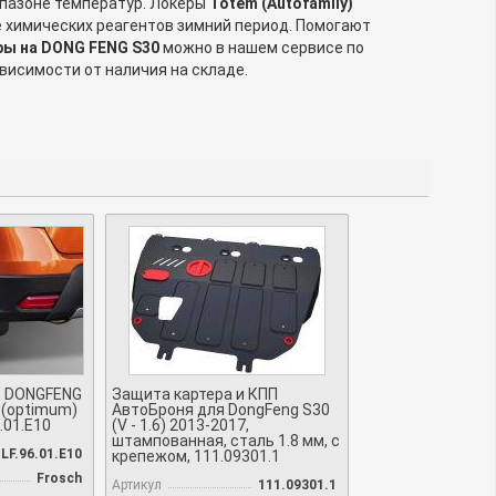
пазоне температур. Локеры
Totem (Autofamily)
е химических реагентов зимний период. Помогают
ры на DONG FENG S30
можно в нашем сервисе по
ависимости от наличия на складе.
е DONGFENG
Защита картера и КПП
т.(optimum)
АвтоБроня для DongFeng S30
6.01.E10
(V - 1.6) 2013-2017,
штампованная, сталь 1.8 мм, с
LF.96.01.E10
крепежом, 111.09301.1
Frosch
Артикул
111.09301.1