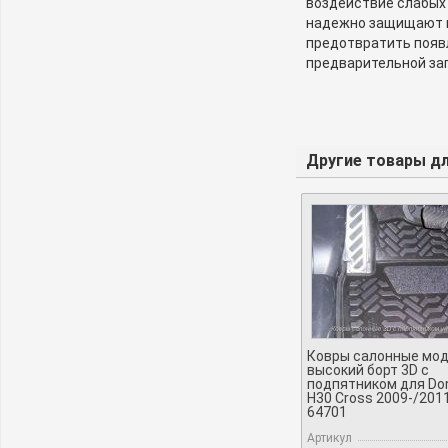
воздействие слабых
надежно защищают ку
предотвратить появл
предварительной зап
Другие товары дл
Ковры салонные мо
высокий борт 3D с
подпятником для Do
H30 Cross 2009-/201
64701
Артикул