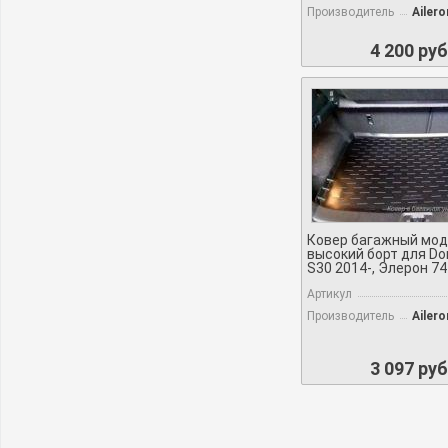
Производитель
Ailer
4 200 руб
Ковер багажный мо
высокий борт для D
S30 2014-, Элерон 7
Артикул
Производитель
Ailer
3 097 руб