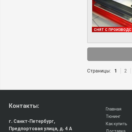
В НАЛИЧИИ
СНЯТ С ПРОИЗВОДС
Страницы:
1
2
Контакты:
Главная
Тюнинг
г. Санкт-Петербург,
Как купить
Предпортовая улица, д. 4 A
Доставка