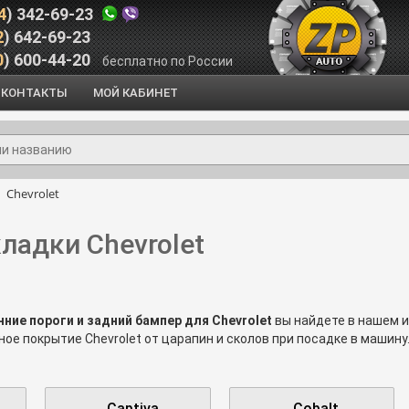
4
) 342-69-23
2
) 642-69-23
0
) 600-44-20
бесплатно по России
КОНТАКТЫ
МОЙ КАБИНЕТ
Chevrolet
ладки Chevrolet
ние пороги и задний бампер для Chevrolet
вы найдете в нашем и
ое покрытие Chevrolet от царапин и сколов при посадке в машину.
рузке и выгрузке крупногабаритных или тяжелых вещей.
 и задний бампер Шевроле
изготавливаются из разных материало
8(964) 342-69-23
8(800) 600-44-20
оните нам
или
. Мы поможем 
Captiva
Cobalt