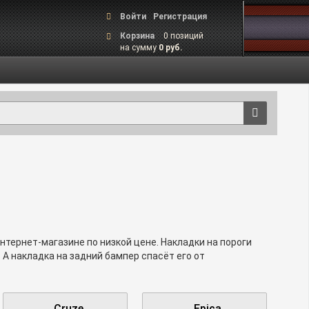
Войти
Регистрация
Корзина
0 позиций
на сумму
0 руб.
нтернет-магазине по низкой цене. Накладки на пороги
 А накладка на задний бампер спасёт его от
в и толщины. Если вам нужна помощь или
в выборе накладок для Шевроле.
Cruze
Epica