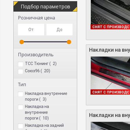
Подбор параметров
Розничная цена
В НАЛИЧИИ
СНЯТ С ПРОИЗВОДС
Накладки на вну
Производитель
TCC Тюнинг (
2
)
Союз96 (
20
)
Тип
В НАЛИЧИИ
СНЯТ С ПРОИЗВОДС
накладка внутренние
пороги (
3
)
накладка на
внутренние
Накладки на вну
пороги (
10
)
Накладка на задний