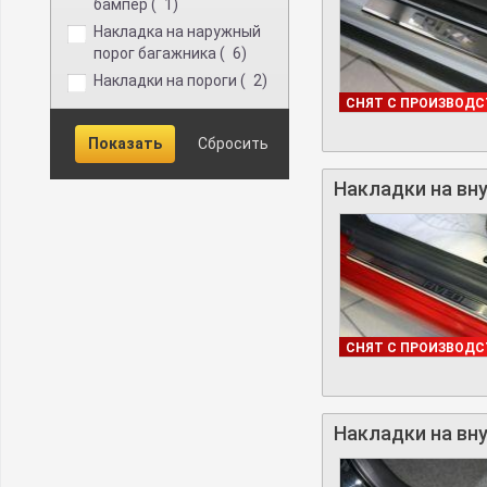
бампер (
1
)
накладка на наружный
порог багажника (
6
)
Накладки на пороги (
2
)
В НАЛИЧИИ
СНЯТ С ПРОИЗВОДС
Накладки на вну
В НАЛИЧИИ
СНЯТ С ПРОИЗВОДС
Накладки на вну