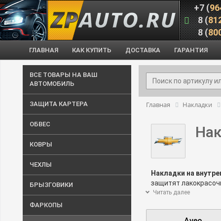
+7 (
96
8 (
81
8 (
80
ГЛАВНАЯ
КАК КУПИТЬ
ДОСТАВКА
ГАРАНТИЯ
ВСЕ ТОВАРЫ НА ВАШ
АВТОМОБИЛЬ
ЗАЩИТА КАРТЕРА
Главная
Накладки
ОБВЕС
Нак
КОВРЫ
ЧЕХЛЫ
Накладки на внутрен
защитят лакокрасочн
БРЫЗГОВИКИ
повреждений при пог
Читать далее
Накладки на пороги
ФАРКОПЫ
консультация, позв
Aveo