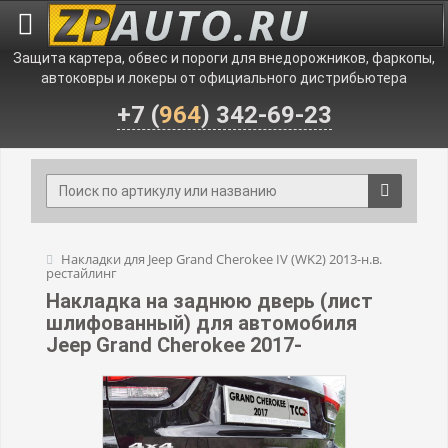
Защита картера, обвес и пороги для внедорожников, фаркопы,
автоковры и локеры от официального дистрибьютера
+7 (
964
) 342-69-23
Накладки для Jeep Grand Cherokee IV (WK2) 2013-н.в.
рестайлинг
Накладка на заднюю дверь (лист
шлифованный) для автомобиля
Jeep Grand Cherokee 2017-