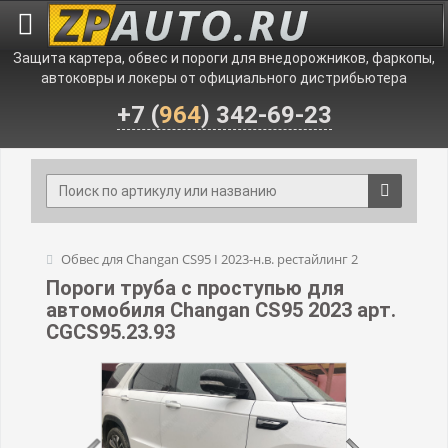
Защита картера, обвес и пороги для внедорожников, фаркопы,
автоковры и локеры от официального дистрибьютера
+7 (
964
) 342-69-23
Обвес для Changan CS95 I 2023-н.в. рестайлинг 2
Пороги труба с проступью для
автомобиля Changan CS95 2023 арт.
CGCS95.23.93