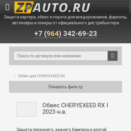
Защита картера, обвес и пороги для внедорожников, фаркопы,
автоковры и локеры от официального дистрибьютера
+7 (
964
) 342-69-23
Обвес для CHERYEXEED RX
Показать фильтр
Обвес CHERYEXEED RX I
2023-н.в.
Защита переднего, заднего бампера и другой