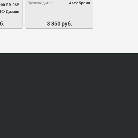
Производитель
АвтоБроня
00.BR.06P
ВС-Дизайн
б.
3 350 руб.