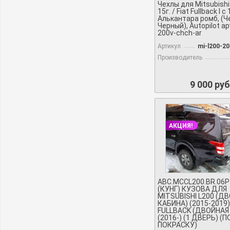
Чехлы для Mitsubishi
15г. / Fiat Fullback I c 
Алькантара ромб, (Ч
Черный), Autopilot ар
200v-chch-ar
Артикул
mi-l200-20
Производитель
9 000 руб
АКЦИЯ!
ABC.MCCL200.BR.06
(КУНГ) КУЗОВА ДЛЯ
MITSUBISHI L200 (Д
КАБИНА) (2015-2019)
FULLBACK (ДВОЙНАЯ
(2016-) (1 ДВЕРЬ) (
ПОКРАСКУ)