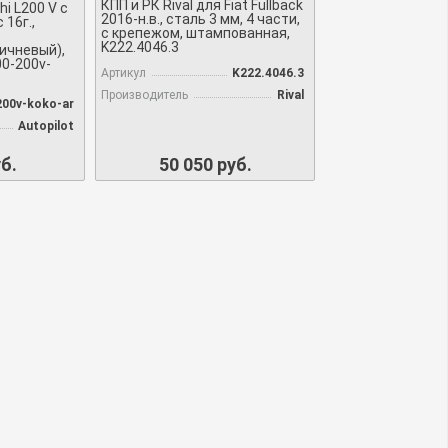
КПП и РК Rival для Fiat Fullback
hi L200 V с
2016-н.в., сталь 3 мм, 4 части,
c 16г.,
с крепежом, штампованная,
K222.4046.3
ичневый),
00-200v-
Артикул
K222.4046.3
Производитель
Rival
200v-koko-ar
Autopilot
б.
50 050 руб.