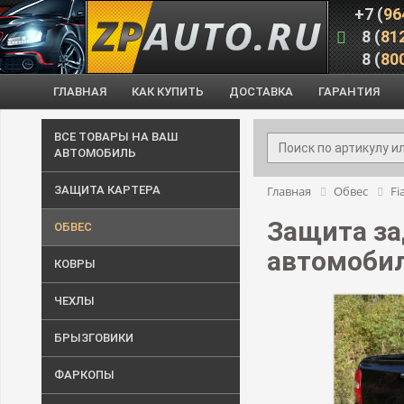
+7 (
96
8 (
81
8 (
80
ГЛАВНАЯ
КАК КУПИТЬ
ДОСТАВКА
ГАРАНТИЯ
ВСЕ ТОВАРЫ НА ВАШ
АВТОМОБИЛЬ
ЗАЩИТА КАРТЕРА
Главная
Обвес
Fi
Защита за
ОБВЕС
автомобил
КОВРЫ
ЧЕХЛЫ
БРЫЗГОВИКИ
ФАРКОПЫ