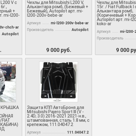
 L200 V с
Чехлы для Mitsubishi L200 V,
Чехлы для Mitsubis
16г.,
Алькантара ромб, (Бежевый +
15г. / Fiat Fullback I 
ерный +
Бежевый), Autopilot арт. mi-
Алькантара ромб,
т. mi-l200-
l200-200v-bebe-ar
(Коричневый + Кор
Autopilot арт. mi-l2
Артикул
mi-l200-200v-bebe-ar
koko-ar
0v-chch-ar
Производитель
Autopilot
Артикул
mi-l200-
Autopilot
Производитель
.
9 000 руб.
9 000 ру
P КРЫШКА
Защита КПП АвтоБроня для
Mitsubishi Pajero Sport III (V -
ВОЙНАЯ
2.4D; 3.0) 2016-2021 2021-н.в.,
/FIAT
штампованная, сталь 1.8 мм, с
 КАБИНА)
крепежом, 111.04047.2
ПОД
Артикул
111.04047.2