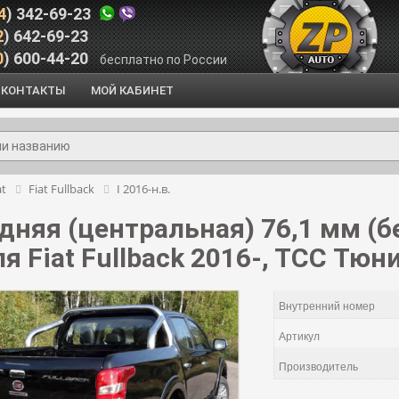
4
) 342-69-23
2
) 642-69-23
0
) 600-44-20
бесплатно по России
КОНТАКТЫ
МОЙ КАБИНЕТ
at
Fiat Fullback
I 2016-н.в.
дняя (центральная) 76,1 мм (б
я Fiat Fullback 2016-, TCC Тюн
Внутренний номер
Артикул
Производитель