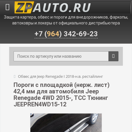
Защита картера, обвес и пороги для внедорожников, фаркопы,
автоковры и локеры от официального дистрибьютера
+7 (
964
) 342-69-23
Обвес для Jeep Renegade I 2018-н.в. рестайлинг
Пороги с площадкой (нерж. лист)
42,4 мм для автомобиля Jeep
Renegade 4WD 2015-, TCC Тюнинг
JEEPREN4WD15-12