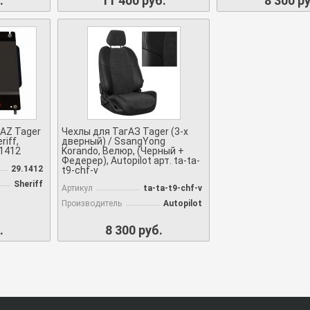
.
11 400 руб.
8 300 ру
AZ Tager
Чехлы для ТагАЗ Tager (3-х
riff,
дверный) / SsangYong
.1412
Korando, Велюр, (Черный +
Федерер), Autopilot арт. ta-ta-
29.1412
t9-chf-v
Sheriff
Артикул
ta-ta-t9-chf-v
Производитель
Autopilot
.
8 300 руб.