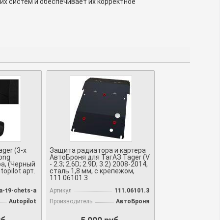
их систем и обеспечивает их корректное
ger (3-х
Защита радиатора и картера
ong
АвтоБроня для ТагАЗ Tager (V
ра, (Черный
- 2.3; 2.6D; 2.9D; 3.2) 2008-2014,
opilot арт.
сталь 1,8 мм, с крепежом,
111.06101.3
a-t9-chets-a
Артикул
111.06101.3
Autopilot
Производитель
АвтоБроня