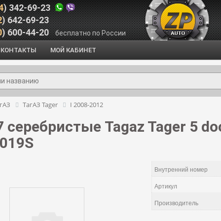
4
) 342-69-23
2
) 642-69-23
0
) 600-44-20
бесплатно по России
КОНТАКТЫ
МОЙ КАБИНЕТ
гАЗ
ТагАЗ Tager
I 2008-2012
 серебристые Tagaz Tager 5 door
d019S
Внутренний номер
Артикул
Производитель