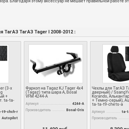
зора. Благодаря этому аксессуар не мешает правильной работе эт
 ТагАЗ ТагАЗ Tager I 2008-2012 :
r (3-х
Фаркоп на Tagaz KJ Tager 4x4
Чехлы для ТагАЗ Ta
ng
(Tagaz) типа шара A, Bosal
дверный) / SsangY
ый +
VFM 4244-A
Korando, Альканта
. ta-ta-
+ Темно-серый), Aut
Артикул
4244-A
ta-ta-t9-chets-a
Производитель
Bosal-Oris
a-t9-chch-r
Артикул
ta-t
Autopilot
Производитель