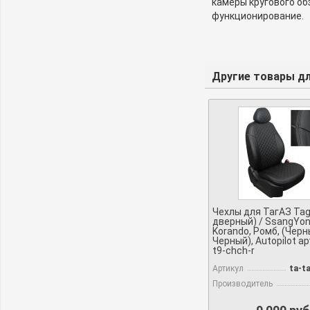
камеры кругового об
функционирование.
Другие товары для
Чехлы для ТагАЗ Tage
дверный) / SsangYo
Korando, Ромб, (Черн
Черный), Autopilot арт
t9-chch-r
Артикул
ta-t
Производитель