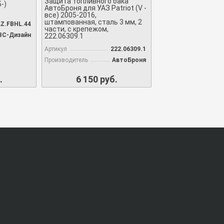
Защита топливного бака
-)
АвтоБроня для УАЗ Patriot (V -
все) 2005-2016,
штампованная, сталь 3 мм, 2
Z.FBHL.44
части, с крепежом,
ВС-Дизайн
222.06309.1
Артикул
222.06309.1
Производитель
АвтоБроня
.
6 150 руб.