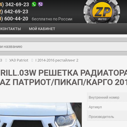
4
) 342-69-23
2
) 642-69-23
0
) 600-44-20
бесплатно по России
КОНТАКТЫ
МОЙ КАБИНЕТ
АЗ
УАЗ Patriot
I 2014-2016 рестайлинг 2
GRILL.03W РЕШЕТКА РАДИАТОР
AZ ПАТРИОТ/ПИКАП/КАРГО 201
Внутренний номер
Артикул
Производитель