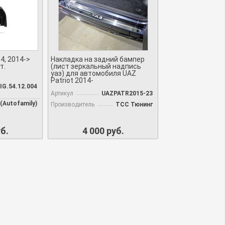
4, 2014->
Накладка на задний бампер
т.
(лист зеркальный надпись
уаз) для автомобиля UAZ
Patriot 2014-
IG.54.12.004
Артикул
UAZPATR2015-23
(Autofamily)
Производитель
TCC Тюнинг
б.
4 000 руб.