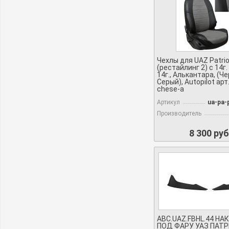
Чехлы для UAZ Patrio
(рестайлинг 2) с 14г. 
14г., Алькантара, (Ч
Серый), Autopilot арт
chese-a
Артикул
ua-pa-
Производитель
8 300 руб
ABC.UAZ.FBHL.44 Н
ПОД ФАРУ УАЗ ПАТР