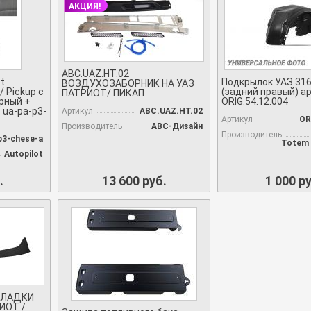
АКЦИЯ!
ABC.UAZ.HT.02
t
Подкрылок УАЗ 316
ВОЗДУХОЗАБОРНИК НА УАЗ
/ Pickup c
(задний правый) ар
ПАТРИОТ/ ПИКАП
ерный +
ORIG.54.12.004
. ua-pa-p3-
Артикул
ABC.UAZ.HT.02
Артикул
OR
Производитель
АВС-Дизайн
Производитель
p3-chese-a
Totem 
Autopilot
.
13 600 руб.
1 000 ру
АКЛАДКИ
ИОТ /