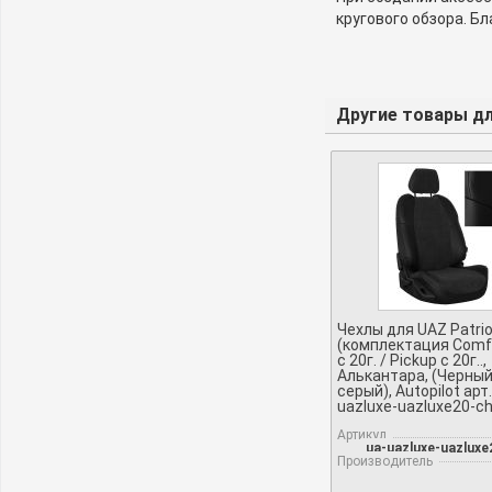
кругового обзора. Б
Другие товары для
Чехлы для UAZ Patrio
(комплектация Comfo
c 20г. / Pickup c 20г..,
Алькантара, (Черный
серый), Autopilot арт.
uazluxe-uazluxe20-c
Артикул
ua-uazluxe-uazluxe
Производитель