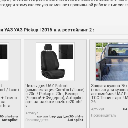
лагодаря этому аксессуар не мешает правильной работе этих сис
 УАЗ УАЗ Pickup I 2016-н.в. рестайлинг 2 :
t
Чехлы для UAZ Patriot
Защита кузова 75х
rt / Luxe)
(комплектация Comfort / Luxe)
(только для кузова
c 20г. / Pickup c 20г.., Велюр,
автомобиля UAZ Pi
 + Темно-
(Черный + Федерер), Autopilot
TCC Тюнинг арт. U
 ua-
арт. ua-uazluxe-uazluxe20-chf-
26
hets-a
v
Артикул
UA
Артикул
Производитель
20-chets-a
ua-uazluxe-uazluxe20-chf-v
Autopilot
Производитель
Autopilot