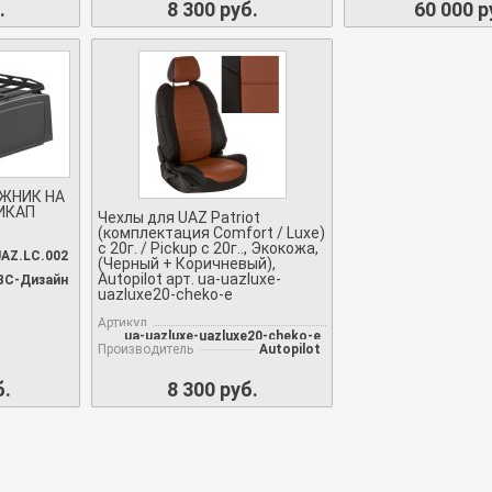
.
8 300 руб.
60 000 р
АЖНИК НА
ИКАП
Чехлы для UAZ Patriot
(комплектация Comfort / Luxe)
c 20г. / Pickup c 20г.., Экокожа,
AZ.LC.002
(Черный + Коричневый),
Autopilot арт. ua-uazluxe-
ВС-Дизайн
uazluxe20-cheko-e
Артикул
ua-uazluxe-uazluxe20-cheko-e
Производитель
Autopilot
б.
8 300 руб.