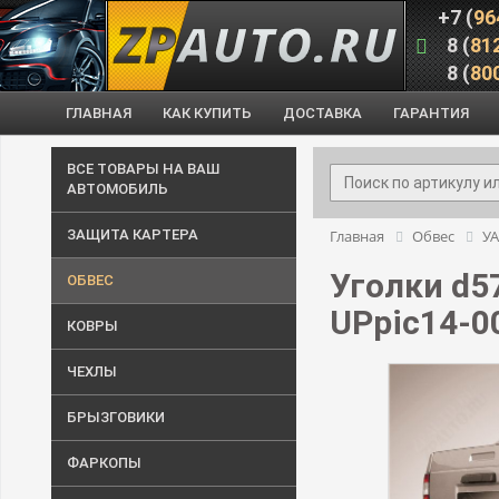
+7 (
96
8 (
81
8 (
80
ГЛАВНАЯ
КАК КУПИТЬ
ДОСТАВКА
ГАРАНТИЯ
ВСЕ ТОВАРЫ НА ВАШ
АВТОМОБИЛЬ
ЗАЩИТА КАРТЕРА
Главная
Обвес
У
Уголки d57
ОБВЕС
UPpic14-0
КОВРЫ
ЧЕХЛЫ
БРЫЗГОВИКИ
ФАРКОПЫ