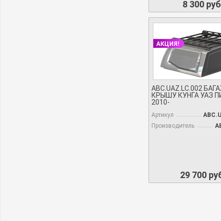
8 300 руб
АКЦИЯ!
ABC.UAZ.LC.002 БАГ
КРЫШУ КУНГА УАЗ П
2010-
Артикул
ABC.U
Производитель
А
29 700 ру