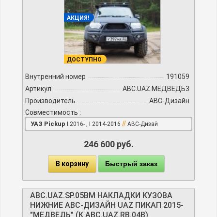
АКЦИЯ!
ДОСТУПНО
Внутренний номер
191059
Артикул
ABC.UAZ.МЕДВЕДЬ3
Производитель
АВС-Дизайн
Совместимость :
//
УАЗ Pickup
I 2016- , I 2014-2016
АВС-Дизай
246 600 руб.
В корзину
Быстрый заказ
ABC.UAZ.SP.05BМ НАКЛАДКИ КУЗОВА
НИЖНИЕ АВС-ДИЗАЙН UAZ ПИКАП 2015-
"МЕДВЕДЬ" (К ABC.UAZ.RB.04B)