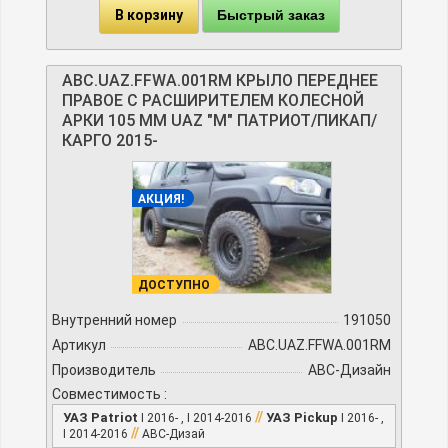
В корзину
Быстрый заказ
ABC.UAZ.FFWA.001RM КРЫЛО ПЕРЕДНЕЕ
ПРАВОЕ С РАСШИРИТЕЛЕМ КОЛЕСНОЙ
АРКИ 105 ММ UAZ "М" ПАТРИОТ/ПИКАП/
КАРГО 2015-
АКЦИЯ!
ДОСТУПНО
Внутренний номер
191050
Артикул
ABC.UAZ.FFWA.001RM
Производитель
АВС-Дизайн
Совместимость :
//
УАЗ Patriot
УАЗ Pickup
I 2016- , I 2014-2016
I 2016- ,
//
I 2014-2016
АВС-Дизай