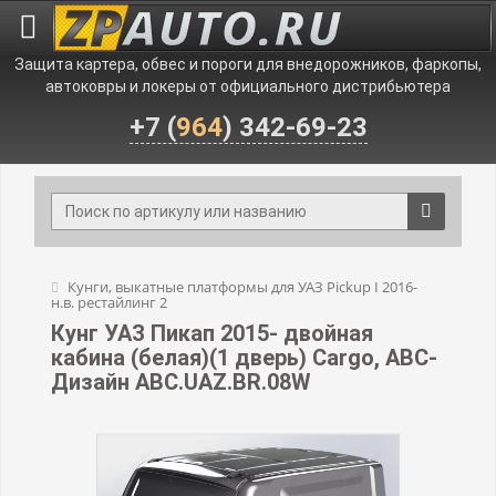
Защита картера, обвес и пороги для внедорожников, фаркопы,
автоковры и локеры от официального дистрибьютера
+7 (
964
) 342-69-23
Кунги, выкатные платформы для УАЗ Pickup I 2016-
н.в. рестайлинг 2
Кунг УАЗ Пикап 2015- двойная
кабина (белая)(1 дверь) Cargo, АВС-
Дизайн ABC.UAZ.BR.08W