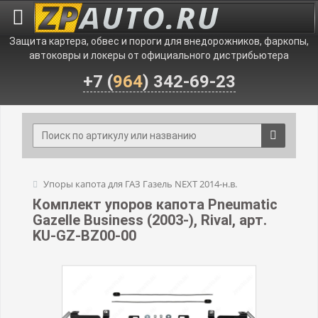
Защита картера, обвес и пороги для внедорожников, фаркопы,
автоковры и локеры от официального дистрибьютера
+7 (
964
) 342-69-23
Упоры капота для ГАЗ Газель NEXT 2014-н.в.
Комплект упоров капота Pneumatic
Gazelle Business (2003-), Rival, арт.
KU-GZ-BZ00-00