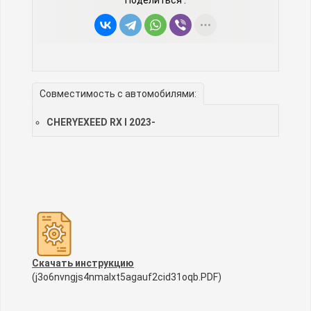
Поделиться :
Совместимость с автомобилями:
CHERYEXEED RX I 2023-
Скачать инструкцию
(j3o6nvngjs4nmalxt5agauf2cid31oqb.PDF)