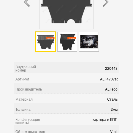
Внутренний
220443
номер
Артикул
ALF4707st
Производитель
ALFeco
Материал
Сталь
Толщина
2мм
Конфигурация
картера и КПП
защиты
Объем двигателя
V-all