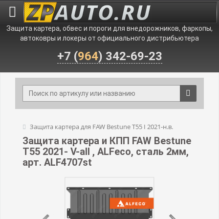
Защита картера, обвес и пороги для внедорожников, фаркопы,
автоковры и локеры от официального дистрибьютера
+7 (
964
) 342-69-23
Защита картера для FAW Bestune T55 I 2021-н.в.
Защита картера и КПП FAW Bestune
T55 2021- V-all , ALFeco, сталь 2мм,
арт. ALF4707st