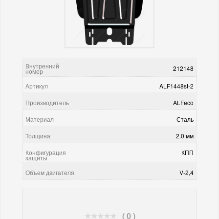
Внутренний
212148
номер
Артикул
ALF1448st-2
Производитель
ALFeco
Материал
Сталь
Толщина
2.0 мм
Конфигурация
КПП
защиты
Объем двигателя
V-2,4
( 0 )