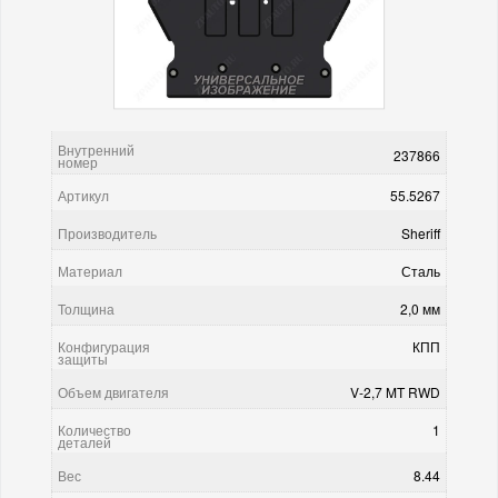
Внутренний
237866
номер
Артикул
55.5267
Производитель
Sheriff
Материал
Сталь
Толщина
2,0 мм
Конфигурация
КПП
защиты
Объем двигателя
V-2,7 MT RWD
Количество
1
деталей
Вес
8.44