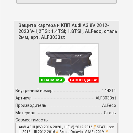
Защита картера и КПП Audi A3 8V 2012-
2020 V-1,2TSI; 1.4TSI; 1.8TSI , ALFeco, сталь
2мм, арт. ALF3033st
В НАЛИЧИИ
РАСПРОДАЖА!
Внутренний номер
144211
Артикул
ALF3033st
Производитель
ALFeco
Материал
Сталь
Совместимость :
//
Audi A3 III (8V) 2016-2020 , III (8V) 2012-2016
SEAT Leon
//
//
III 2016- , III 2012-2016
Skoda Octavia IV (A8) 2019-