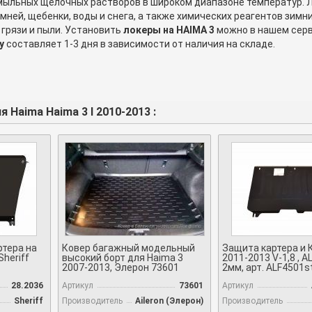
 мыльных щелочных растворов в широком диапазоне температур.
мней, щебенки, воды и снега, а также химических реагентов зим
 грязи и пыли. Установить
локеры на HAIMA 3
можно в нашем серв
y
составляет 1-3 дня в зависимости от наличия на складе.
 Haima Haima 3 I 2010-2013 :
ртера на
Ковер багажный модельный
Защита картера и 
Sheriff
высокий борт для Haima 3
2011-2013 V-1,8 , A
2007-2013, Элерон 73601
2мм, арт. ALF4501s
28.2036
Артикул
73601
Артикул
Sheriff
Производитель
Aileron (Элерон)
Производитель