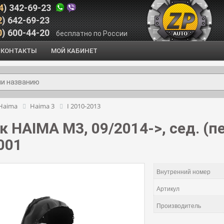
4
) 342-69-23
2
) 642-69-23
0
) 600-44-20
бесплатно по России
КОНТАКТЫ
МОЙ КАБИНЕТ
Haima
Haima 3
I 2010-2013
 HAIMA M3, 09/2014->, сед. (п
001
Внутренний номер
Артикул
Производитель