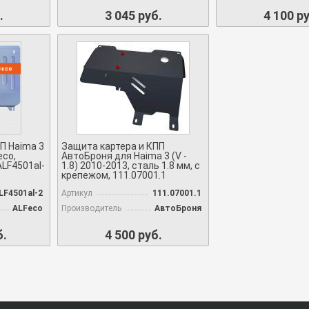
.
3 045 руб.
4 100 ру
П Haima 3
Защита картера и КПП
eco,
АвтоБроня для Haima 3 (V -
ALF4501al-
1.8) 2010-2013, сталь 1.8 мм, с
крепежом, 111.07001.1
LF4501al-2
Артикул
111.07001.1
ALFeco
Производитель
АвтоБроня
б.
4 500 руб.