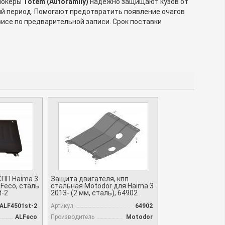
 Локеры
Totem (Autofamily)
надежно защищают кузов от
ний период. Помогают предотвратить появление очагов
исе по предварительной записи. Срок поставки
КПП Haima 3
Защита двигателя, кпп
LFeco, сталь
стальная Motodor для Haima 3
t-2
2013- (2 мм, сталь), 64902
ALF4501st-2
Артикул
64902
ALFeco
Производитель
Motodor