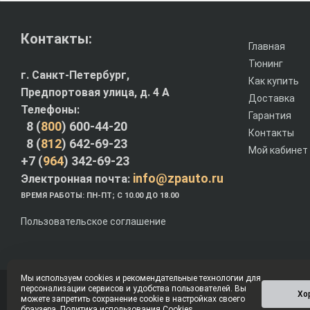
Контакты:
Главная
Тюнинг
г. Санкт-Петербург,
Как купить
Предпортовая улица, д. 4 A
Доставка
Телефоны:
Гарантия
8 (
800
) 600-44-20
Контакты
8 (
812
) 642-69-23
Мой кабинет
+7 (
964
) 342-69-23
info@zpauto.ru
Электронная почта:
ВРЕМЯ РАБОТЫ: ПН-ПТ; С 10.00 ДО 18.00
Пользовательское соглашение
Мы используем cookies и рекомендательные технологии для
персонализации сервисов и удобства пользователей. Вы
© Интернет-магазин ZPauto.ru 2012-2026
Хо
можете запретить сохранение cookie в настройках своего
браузера.
Политика использования Cookies