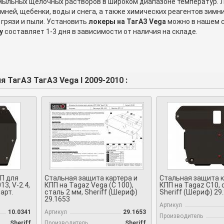
 мыльных щелочных растворов в широком диапазоне температур.
мней, щебенки, воды и снега, а также химических реагентов зим
 грязи и пыли. Установить
локеры на ТагАЗ Vega
можно в нашем с
y
составляет 1-3 дня в зависимости от наличия на складе.
 ТагАЗ ТагАЗ Vega I 2009-2010 :
П для
Стальная защита картера и
Стальная защита к
3, V-2.4,
КПП на Tagaz Vega (C 100),
КПП на Tagaz C10, 
 арт.
сталь 2 мм, Sheriff (Шериф)
Sheriff (Шериф) 29
29.1653
Артикул
10.0341
Артикул
29.1653
Производитель
Sheriff
Производитель
Sheriff