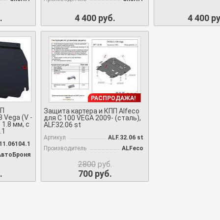
.
4 400 руб.
4 400 ру
РАСПРОДАЖА!
ПП
Защита картера и КПП Alfeco
 Vega (V -
для C 100 VEGA 2009- (сталь),
 1.8 мм, с
ALF.32.06 st
.1
Артикул
ALF.32.06 st
11.06104.1
Производитель
ALFeco
АвтоБроня
2800
руб.
.
700 руб.