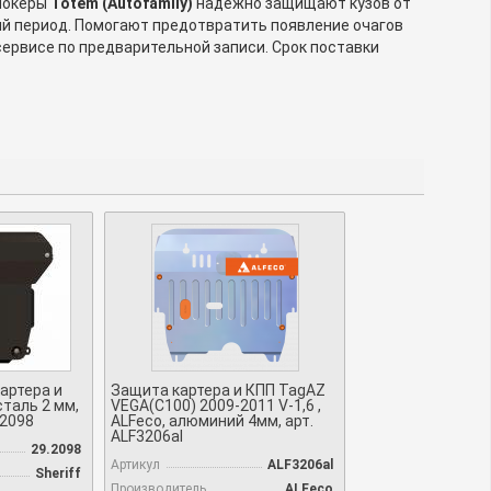
 Локеры
Totem (Autofamily)
надежно защищают кузов от
ний период. Помогают предотвратить появление очагов
ервисе по предварительной записи. Срок поставки
артера и
Защита картера и КПП TagAZ
сталь 2 мм,
VEGA(C100) 2009-2011 V-1,6 ,
.2098
ALFeco, алюминий 4мм, арт.
ALF3206al
29.2098
Артикул
ALF3206al
Sheriff
Производитель
ALFeco