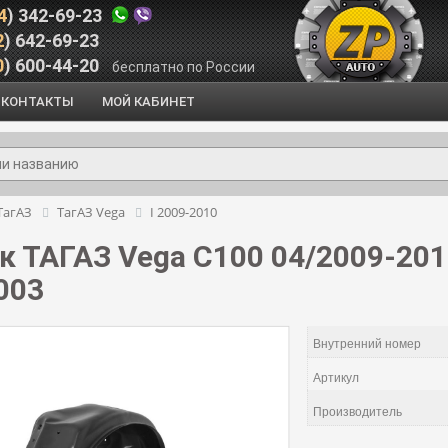
4
) 342-69-23
2
) 642-69-23
0
) 600-44-20
бесплатно по России
КОНТАКТЫ
МОЙ КАБИНЕТ
ТагАЗ
ТагАЗ Vega
I 2009-2010
 ТАГАЗ Vega C100 04/2009-2010
003
Внутренний номер
Артикул
Производитель