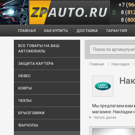
+7 (
96
8 (
81
8 (
80
ГЛАВНАЯ
КАК КУПИТЬ
ДОСТАВКА
ГАРАНТИЯ
ВСЕ ТОВАРЫ НА ВАШ
АВТОМОБИЛЬ
ЗАЩИТА КАРТЕРА
Главная
Накладки
ОБВЕС
Нак
КОВРЫ
ЧЕХЛЫ
Мы предлагаем вам
магазине. Накладки 
БРЫЗГОВИКИ
вид.
Читать далее
Накладка на за
бампера выбрать для
ФАРКОПЫ
интересующие вас в