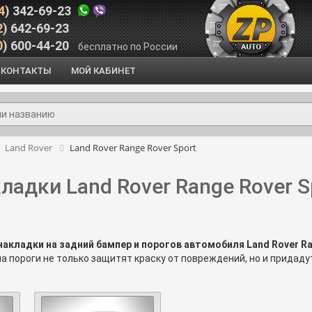
4
) 342-69-23
2
) 642-69-23
0
) 600-44-20
бесплатно по России
КОНТАКТЫ
МОЙ КАБИНЕТ
Land Rover
Land Rover Range Rover Sport
ладки Land Rover Range Rover S
накладки на задний бампер и порогов автомобиля Land Rover Ra
на пороги не только защитят краску от повреждений, но и прида
дний бампер для Ленд Ровер Рендж Ровер Спорт
защит его от ск
 Land Rover Range Rover Sport, из нержавеющей стали или пласти
8(964) 342-69-23
8(800) 600-44-20
опросы, позвоните нам
или
.