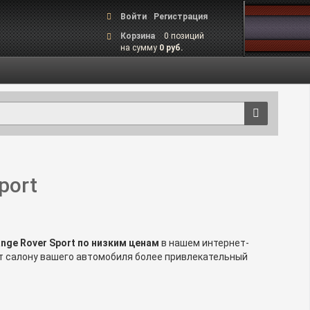
Войти
Регистрация
Корзина
0 позиций
на сумму
0 руб.
port
nge Rover Sport по низким ценам
в нашем интернет-
дут салону вашего автомобиля более привлекательный
олов и царапин. Какие накладки порогов и заднего
ка? В чем разница? Мы ответим на эти и другие