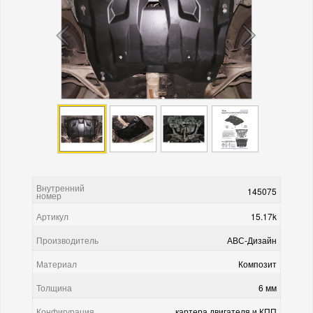
Внутренний
145075
номер
Артикул
15.17k
Производитель
АВС-Дизайн
Материал
Композит
Толщина
6 мм
Конфигурация
картера двигателя и КПП