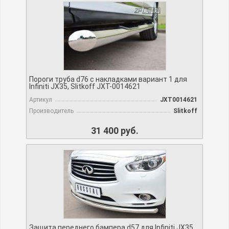
Пороги труба d76 с накладками вариант 1 для
Infiniti JX35, Slitkoff JXT-0014621
Артикул
JXT0014621
Производитель
Slitkoff
31 400 руб.
Защита переднего бампера d57 для Infiniti JX35,