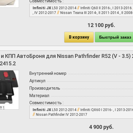
Совместимость :
//
Infiniti JX
L50 2012-2014
Infiniti Q60 II 2016-, I 2013-2016
//
, IV 2012-2017
Nissan Teana III 2014-, II 2011-2014 , II 200
12 100 руб.
В корзину
Быстрый заказ
и КПП АвтоБроня для Nissan Pathfinder R52 (V - 3.5)
2415.2
Внутренний номер
Артикул
Производитель
Материал
Совместимость :
//
Infiniti JX
L50 2012-2014
Infiniti QX60 I 2016- , I 2013-20
//
Nissan Pathfinder IV 2012-2017
4 900 руб.