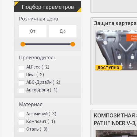
Подбор параметров
Розничная цена
Защита картера и
Производитель
ALFeco (
2
)
ДОСТУПНО
Rival (
2
)
АВС-Дизайн (
2
)
АвтоБроня (
1
)
Материал
Алюминий (
3
)
КОМПОЗИТНАЯ ЗА
Композит (
1
)
PATHFINDER V-3,5
Сталь (
3
)