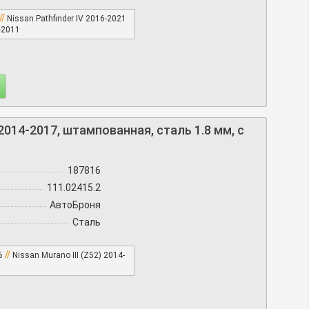
//
Nissan Pathfinder IV 2016-2021
8-2011
 2014-2017, штампованная, сталь 1.8 мм, с
187816
111.02415.2
АвтоБроня
Сталь
//
16
Nissan Murano III (Z52) 2014-