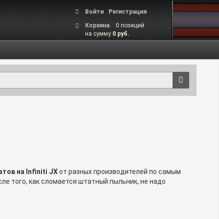
Войти
Регистрация
Корзина
0 позиций
на сумму
0 руб.
ов на Infiniti JX
от разных производителей по самым
е того, как сломается штатный пыльник, не надо
8(964) 342-69-23
8(800)
воните нам по телефону
или
картера для Infiniti JX.