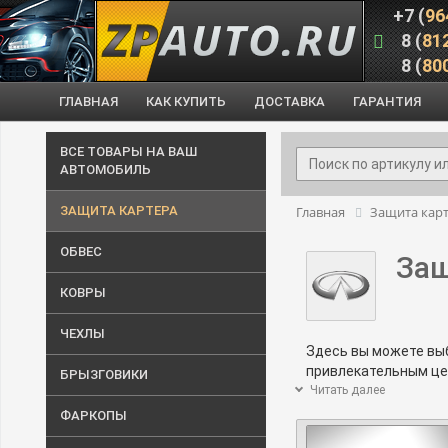
+7 (
96
8 (
81
8 (
80
ГЛАВНАЯ
КАК КУПИТЬ
ДОСТАВКА
ГАРАНТИЯ
ВСЕ ТОВАРЫ НА ВАШ
АВТОМОБИЛЬ
ЗАЩИТА КАРТЕРА
Главная
Защита кар
ОБВЕС
Защ
КОВРЫ
ЧЕХЛЫ
Здесь вы можете в
привлекательным цен
БРЫЗГОВИКИ
этого дожидаться. 
Читать далее
Если вам нужна кон
ФАРКОПЫ
600-44-20
. Мы с уд