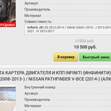
Артикул
Производитель
Материал
Совместимость :
ПРОДАЖА!
//
Infiniti JX
L50 2012-2014
Infiniti QX60 I 2016- , I 2013-20
2021 , IV 2012-2017
11500
руб.
10 500 руб.
В корзину
Быстрый заказ
 КАРТЕРА ДВИГАТЕЛЯ И КПП INFINITI (ИНФИНИТИ) JX
(2008-2013-) / NISSAN PATHFINDER V-ВСЕ (2014-) (
Внутренний номер
Артикул
Производитель
Материал