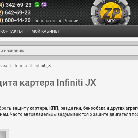
4
) 342-69-23
2
) 642-69-23
0
) 600-44-20
бесплатно по России
КОНТАКТЫ
МОЙ КАБИНЕТ
тера
Infiniti
Infiniti JX
ита картера Infiniti JX
ыбрать
защиту картера, КПП, раздатки, бензобака и других агрегат
ам. Часто автовладельцы задумываются о защите двигателя посл
Установите
защиту на Infiniti JX
уже сейчас.
сультация по
защитам картера двигателя на Инфинити ЖХ
, поз
овольствием ответим на все интересующие вас вопросы по защитам 