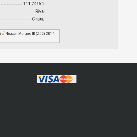
111.2415.2
Rival
Сталь
//
16
Nissan Murano III (Z52) 2014-