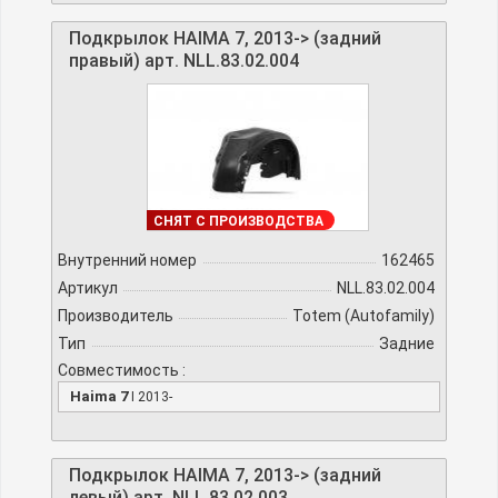
Подкрылок HAIMA 7, 2013-> (задний
правый) арт. NLL.83.02.004
ПОД ЗАКАЗ
СНЯТ С ПРОИЗВОДСТВА
Внутренний номер
162465
Артикул
NLL.83.02.004
Производитель
Totem (Autofamily)
Тип
Задние
Совместимость :
Haima 7
I 2013-
Подкрылок HAIMA 7, 2013-> (задний
левый) арт. NLL.83.02.003