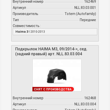
Внутренний номер
162469
Артикул
NLL.83.03.001
Производитель
Totem (Autofamily)
Тип
Передние
Совместимость :
Haima 3
I 2010-2013
Подкрылок HAIMA M3, 09/2014->, сед.
(задний правый) арт. NLL.83.03.004
В НАЛИЧИИ
СНЯТ С ПРОИЗВОДСТВА
Внутренний номер
162468
Артикул
NLL.83.03.004