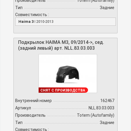
Производитель
Totem (Autofamily)
Тип
Задние
Совместимость :
Haima 3
I 2010-2013
Подкрылок HAIMA M3, 09/2014->, сед.
(задний левый) арт. NLL.83.03.003
В НАЛИЧИИ
СНЯТ С ПРОИЗВОДСТВА
Внутренний номер
162467
Артикул
NLL.83.03.003
Производитель
Totem (Autofamily)
Тип
Задние
Совместимость :