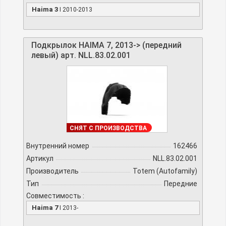
Haima 3
I 2010-2013
Подкрылок HAIMA 7, 2013-> (передний
левый) арт. NLL.83.02.001
ПОД ЗАКАЗ
СНЯТ С ПРОИЗВОДСТВА
Внутренний номер
162466
Артикул
NLL.83.02.001
Производитель
Totem (Autofamily)
Тип
Передние
Совместимость :
Haima 7
I 2013-