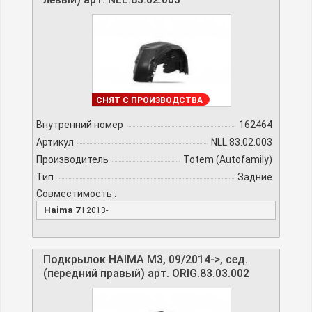
В НАЛИЧИИ
СНЯТ С ПРОИЗВОДСТВА
Внутренний номер
162464
Артикул
NLL.83.02.003
Производитель
Totem (Autofamily)
Тип
Задние
Совместимость :
Haima 7
I 2013-
Подкрылок HAIMA M3, 09/2014->, сед.
(передний правый) арт. ORIG.83.03.002